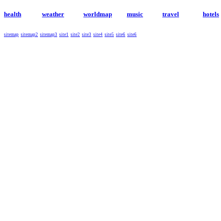
health
weather
worldmap
music
travel
hotels
sitemap
sitemap2
sitemap3
site1
site2
site3
site4
site5
site6
site6